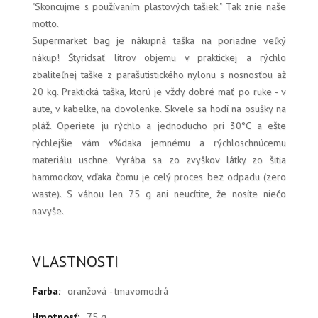
"Skoncujme s používaním plastových tašiek." Tak znie naše
motto.
Supermarket bag je nákupná taška na poriadne veľký
nákup! Štyridsať litrov objemu v praktickej a rýchlo
zbaliteľnej taške z parašutistického nylonu s nosnosťou až
20 kg. Praktická taška, ktorú je vždy dobré mať po ruke - v
aute, v kabelke, na dovolenke. Skvele sa hodí na osušky na
pláž. Operiete ju rýchlo a jednoducho pri 30°C a ešte
rýchlejšie vám v%daka jemnému a rýchloschnúcemu
materiálu uschne. Vyrába sa zo zvyškov látky zo šitia
hammockov, vďaka čomu je celý proces bez odpadu (zero
waste). S váhou len 75 g ani neucítite, že nosíte niečo
navyše.
VLASTNOSTI
Farba:
oranžová - tmavomodrá
Hmotnosť:
75 g