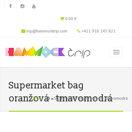
0.00 €
trip@hammocktrip.com
+421 918 145 821
Supermarket bag
oranžová - tmavomodrá
Úvod
Supermarket bag oranžová - tmavomodrá