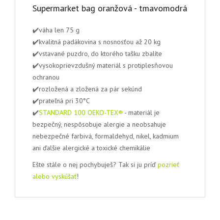
Supermarket bag oranžová - tmavomodrá
✔️váha len 75 g
✔️kvalitná padákovina s nosnosťou až 20 kg
✔️vstavané puzdro, do ktorého tašku zbalíte
✔️vysokoprievzdušný materiál s protiplesňovou
ochranou
✔️rozložená a zložená za pár sekúnd
✔️prateľná pri 30°C
✔️
STANDARD 100 OEKO-TEX®
- materiál je
bezpečný, nespôsobuje alergie a neobsahuje
nebezpečné farbivá, formaldehyd, nikel, kadmium
ani ďalšie alergické a toxické chemikálie
Ešte stále o nej pochybuješ? Tak si ju príď
pozrieť
alebo vyskúšať
!