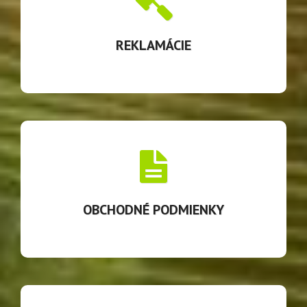
Zákazník je oprávnený reklamovať dodaný tovar v lehote
24 mesiacov odo dňa jeho prevzatia.
REKLAMÁCIE
OBCHODNÉ PODMIENKY
Dodanie tovaru uskutočňujeme počas pracovných dní od
9.00-18.00.
OBCHODNÉ PODMIENKY