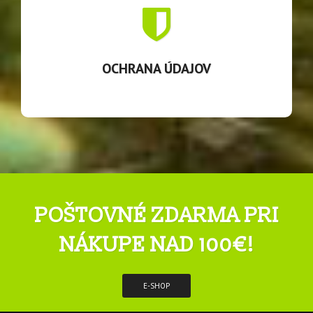
OCHRANA ÚDAJOV
Zaväzujeme sa chrániť Vaše osobné údaje tak, ako to
stanovuje Zákon.
OCHRANA ÚDAJOV
POŠTOVNÉ ZDARMA PRI
NÁKUPE NAD 100€!
E-SHOP