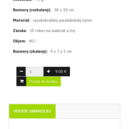
Rozmery (rozbalený):
58 x 50 cm
Materiál:
vysokokvalitný parašutistický nylon
Záruka:
10 rokov na materiál a švy
Objem:
40 l
Rozmery (zbalený):
9 x 7 x 5 cm
9.00 €
Pridať do košíka
VÝHODY HAMMOCKU