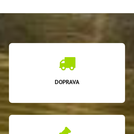
DOPRAVA
Tovar sa zaväzujeme zákazníkovi dodať najneskôr do 3
pracovných dní od obdržania platnej objednávky. Zvyčajne
expedujeme do 24h.
DOPRAVA
REKLAMÁCIE